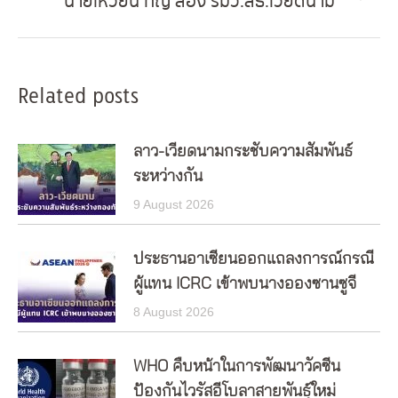
นายเหวียน ทัญ ล็อง รมว.สธ.เวียดนาม
Next
post:
Related posts
ลาว-เวียดนามกระชับความสัมพันธ์
ระหว่างกัน
9 August 2026
ประธานอาเซียนออกแถลงการณ์กรณี
ผู้แทน ICRC เข้าพบนางอองซานซูจี
8 August 2026
WHO คืบหน้าในการพัฒนาวัคซีน
ป้องกันไวรัสอีโบลาสายพันธุ์ใหม่