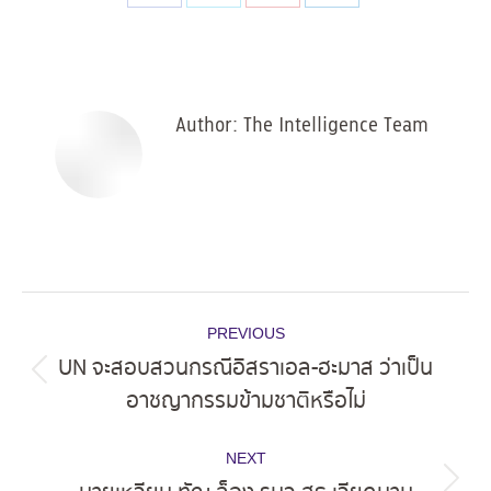
Share
Share
Share
Share
on
on
on
on
Facebook
X
Pinterest
LinkedIn
Author:
The Intelligence Team
Post
PREVIOUS
navigation
UN จะสอบสวนกรณีอิสราเอล-ฮะมาส ว่าเป็น
Previous
อาชญากรรมข้ามชาติหรือไม่
post:
NEXT