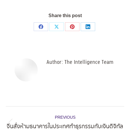
Share this post
Share
Share
Share
Share
on
on
on
on
Facebook
X
Pinterest
LinkedIn
Author:
The Intelligence Team
Post
PREVIOUS
navigation
จีนสั่งห้ามธนาคารในประเทศทำธุรกรรมกับเงินดิจิทัล
Previous