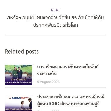
post:
NEXT
สหรัฐฯ อนุมัติแผนแจกจ่ายวัคซีน 55 ล้านโดสให้กับ
Next
ประเทศพันธมิตรทั่วโลก
post:
Related posts
ลาว-เวียดนามกระชับความสัมพันธ์
ระหว่างกัน
9 August 2026
ประธานอาเซียนออกแถลงการณ์กรณี
ผู้แทน ICRC เข้าพบนางอองซานซูจี