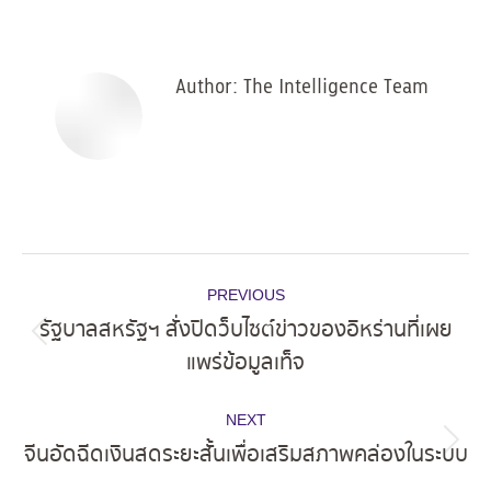
on
on
on
on
Facebook
X
Pinterest
LinkedIn
Author:
The Intelligence Team
Post
PREVIOUS
navigation
รัฐบาลสหรัฐฯ สั่งปิดว็บไซต์ข่าวของอิหร่านที่เผย
Previous
แพร่ข้อมูลเท็จ
post:
NEXT
จีนอัดฉีดเงินสดระยะสั้นเพื่อเสริมสภาพคล่องในระบบ
Next
post: