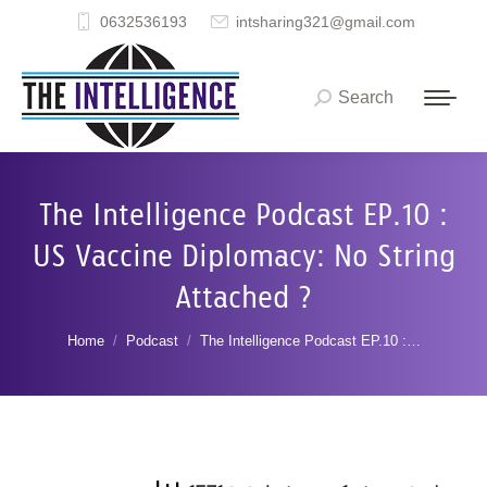
0632536193
intsharing321@gmail.com
Search
Search:
The Intelligence Podcast EP.10 :
US Vaccine Diplomacy: No String
Attached ?
You are here:
Home
Podcast
The Intelligence Podcast EP.10 :…