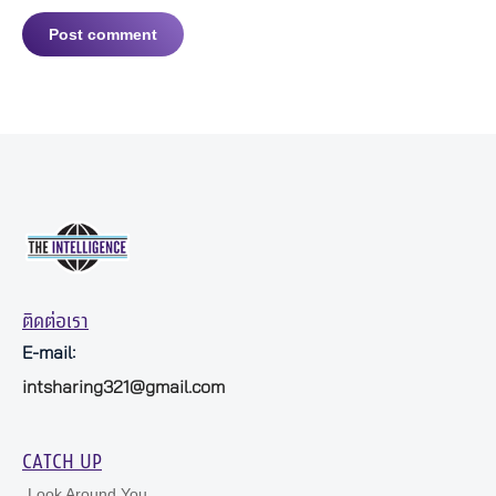
Post comment
ติดต่อเรา
E-mail:
intsharing321@gmail.com
CATCH UP
Look Around You