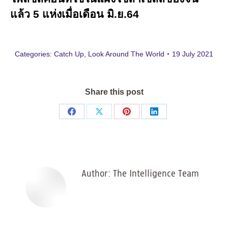
แล้ว 5 แห่งเมื่อเดือน มิ.ย.64
Categories:
Catch Up
,
Look Around The World
19 July 2021
Share this post
Share
Share
Share
Share
on
on
on
on
Facebook
X
Pinterest
LinkedIn
Author:
The Intelligence Team