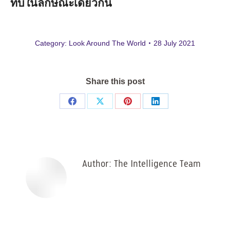
ทบในลักษณะเดียวกัน
Category:
Look Around The World
28 July 2021
Share this post
Share
Share
Share
Share
on
on
on
on
Facebook
X
Pinterest
LinkedIn
Author:
The Intelligence Team