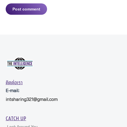
Post comment
ติดต่อเรา
E-mail:
intsharing321@gmail.com
CATCH UP
Look Around You