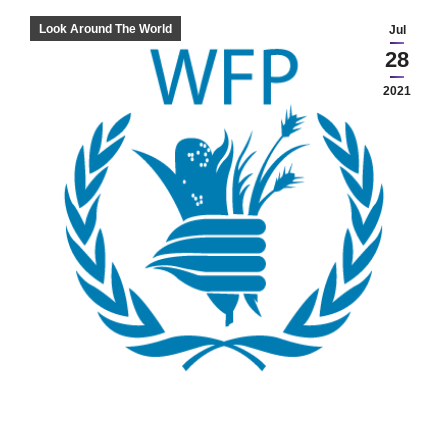
Look Around The World
Jul
28
2021