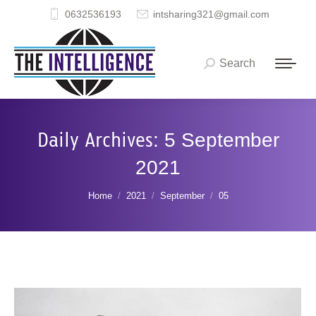
0632536193
intsharing321@gmail.com
Search
Search:
Daily Archives:
5 September
2021
You are here:
Home
2021
September
05