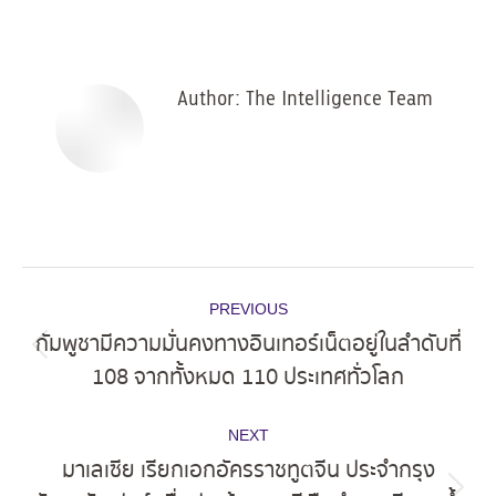
on
on
on
on
Facebook
X
Pinterest
LinkedIn
Author:
The Intelligence Team
Post
PREVIOUS
navigation
กัมพูชามีความมั่นคงทางอินเทอร์เน็ตอยู่ในลำดับที่
Previous
108 จากทั้งหมด 110 ประเทศทั่วโลก
post:
NEXT
มาเลเซีย เรียกเอกอัครราชทูตจีน ประจำกรุง