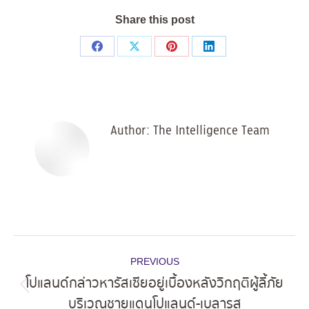
Share this post
Share
Share
Share
Share
on
on
on
on
Facebook
X
Pinterest
LinkedIn
Author:
The Intelligence Team
Post
PREVIOUS
navigation
โปแลนด์กล่าวหารัสเซียอยู่เบื้องหลังวิกฤติผู้ลี้ภัย
Previous
บริเวณชายแดนโปแลนด์-เบลารุส