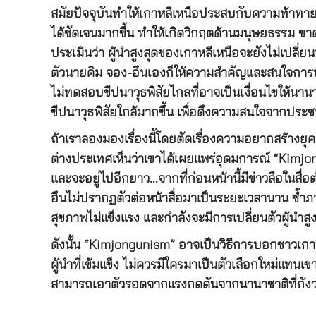
สมัยปัจจุบันทำให้เกาหลีเหนือประสบกับความท้าทาย
ได้ชัดเจนมากขึ้น ทำให้เกิดวิกฤตด้านมนุษยธรรม ข
ประเมินว่า ผู้นำสูงสุดของเกาหลีเหนือจะยังไม่เปล
ตัวนายคิม จอง-อึนเองก็ให้ความสำคัญและสนใจการ
ไม่ทดสอบขีปนาวุธพิสัยไกลที่อาจเป็นเงื่อนไขให้นา
ขีปนาวุธพิสัยใกล้มากขึ้น เพื่อดึงความสนใจจากป
ถ้าเราลองมองเรื่องนี้โดยตัดเรื่องความอยากสร้างยุค
ต่างประเทศเห็นว่าเขาได้เผยแพร่อุดมการณ์ “Kimjong
และจะอยู่ไปอีกยาว…จากที่ก่อนหน้านี้มีข่าวลือในสื
อึนไม่ปรากฏตัวต่อหน้าสื่อมาเป็นระยะเวลานาน ซ้ำภ
สุขภาพไม่แข็งแรง และกำลังจะมีการเปลี่ยนตัวผู้นำสูงสุ
ดังนั้น “Kimjongunism” อาจเป็นวิธีการบอกชาวเกา
ผู้นำที่เข้มแข็ง ไม่ควรมีใครมาเป็นตัวเลือกใหม่แทน
สามารถเอาตัวรอดจากแรงกดดันจากนานาชาติที่กังวลเ