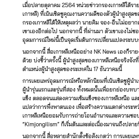
เมื่อปลายตุลาคม 2564 หน่วยข่าวกรองเกาหลีใต้
เกาหลี) ที่เน้นเชิดชูคุณงานความดีของตัวผู้นำสูงสุ
กรองเกาหลีใต้ให้เหตุผลว่า นายคิม จอง-อึนไม่อยากอย
เขาเองอีกต่อไป นอกจากนี้ ที่ผ่านมา ตัวเขาเองไม่ชอ
อุดมการณ์ใหม่นี้เป็นจุดเริ่มต้นการเปลี่ยนแปลงระ
นอกจากนี้ สื่อเกาหลีเหนืออย่าง NK News เองก็รา
ด้วย บ่งชี้ว่าครั้งนี้ ผู้นำสูงสุดของเกาหลีเหนือจริ
ตำแหน่งผู้นำสูงสุดของระเทศใน 17 ธันวาคมนี้
การเผยแพร่อุดมการณ์หรือหลักนิยมที่เน้นเชิดชูผู้นำเ
ผู้นำรุ่นแรกและรุ่นที่สอง ทั้งหมดนั้นเพื่อยกย่องบ
แข็ง ตลอดจนแสดงความเข้มแข็งของเกาหลีเหนือ และแ
แปลว่าการพึ่งพาตนเอง เพื่อสร้างความแตกต่างระหว
เกาหลีเหนือยอมรับการถ่ายโอนอำนาจและความชอบธรรมใ
“Kimjongilism” ก็เริ่มต้นและต่อเนื่องมาจนถึงปลา
นอกจากนี้ สื่อหลายสำนักตั้งข้อสังเกตว่า การเผย