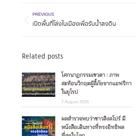
Post
PREVIOUS
navigation
เปิดพื้นที่โล่งในเมืองเพื่อรับน้ำลงดิน
Previous
post:
Related posts
โศกนาฏกรรมเซวตา : ภาพ
สะท้อนวิกฤตผู้ลี้ภัยจากแอฟริกา
ในยุโรป
7 August 2026
ผลสำรวจพบว่าชาวสิงคโปร์ มี
หนังสือเดินทางที่ทรงอิทธิพล