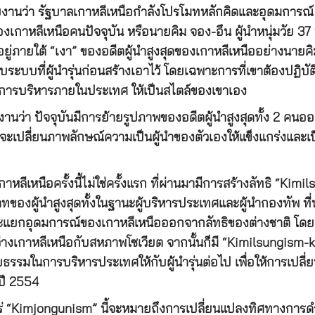
รายงานว่า รัฐบาลเกาหลีเหนือกำลังโปรโมทหลักคิดและอุดม
ดของเกาหลีเหนือคนปัจจุบัน หรือนายคิม จอง-อึน ผู้นำหนุ่มวัย 
ู่ภายใต้ “เงา” ของอดีตผู้นำสูงสุดของเกาหลีเหนืออย่างนายคิม อ
บระบบที่ผู้นำรุ่นก่อนสร้างเอาไว้ โดยเฉพาะการที่เขาต้องปฏิบัต
บบการบริหารภายในประเทศ ให้เป็นสไตล์ของเขาเอง
ยงานว่า ปัจจุบันมีการย้ายรูปภาพของอดีตผู้นำสูงสุดทั้ง 2 
งจังที่จะเปลี่ยนภาพลักษณ์ความเป็นผู้นำของตัวเองให้แข็งแกร่งแล
กาหลีเหนือครั้งนี้ไม่ใช่ครั้งแรก ที่ผ่านมามีการสร้างลัทธิ “Ki
ทบาทของผู้นำสูงสุดทั้งในฐานะผู้บริหารประเทศและผู้นำกองทัพ 
ยกอุดมการณ์ของเกาหลีเหนือออกจากลัทธิของต่างชาติ โดย “Kim
่างเกาหลีเหนือกับสหภาพโซเวียต จากนั้นก็มี “Kimilsungism-
นการบริหารประเทศให้กับผู้นำรุ่นต่อไป เพื่อให้การเปลี่ยนผ
ยปี 2554
แพร่ “Kimjongunism” นี้จะหมายถึงการเปลี่ยนแปลงทิศทางการด