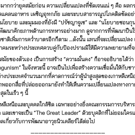
มากกว่ายุคสมัยก่อน ความเปลี่ยนแปลงที่ชัดเจนแน่ ๆ คือ ผล
าดแคลนอาหาร เผชิญอุทกภัย และระบบสาธารณูปโภคติดขัดอย่างม
ี่ยนนโยบาย และมุมมองที่ยังมี “ปรัชญาจูเช” และ “นโยบายซอนก
พัฒนาศักยภาพด้านการทหารอย่างมาก ดูจากการที่พัฒนาปืนให
นาชาติเพิ่มการคว่ำบาตรอีกก็ตาม …ดังนั้น แทนที่จะเปลี่ยนแป
ระชาคมระหว่างประเทศควบคู่กับป้องปรามมิให้มีความพยายามที
สมัยของตัวเอง เป็นการสร้าง “ความมั่นคง” ก็อาจอธิบายได้ว่า กา
unism” ในจังหวะนี้ อาจเป็นไปเพื่อสร้างความเชื่อมั่นให้กับช
่อต่างประเทศจำนวนมากที่คาดการณ์ว่าผู้นำสูงสุดของเกาหลีเหน
าพออกสื่อที่ปล่อยออกมายังทำให้เห็นความเปลี่ยนแปลงทางกายภ
ดในเร็ว ๆ นี้
หลีเหนือและบุคคลใกล้ชิด เฉพาะอย่างยิ่งคณะกรรมการบริหารพ
เขา และเขาจะเป็น “The Great Leader” ด้วยบุคลิกที่ไม่ยอมใคร
กี่ยวกับการพัฒนาอาวุธนิวเคลียร์ได้ต่อไป
———————————————————