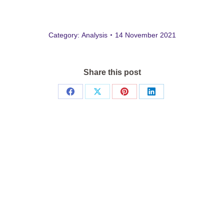
Category:
Analysis
14 November 2021
Share this post
Share
Share
Share
Share
on
on
on
on
Facebook
X
Pinterest
LinkedIn