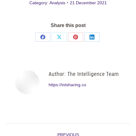
Category:
Analysis
21 December 2021
Share this post
Share
Share
Share
Share
on
on
on
on
Facebook
X
Pinterest
LinkedIn
Author:
The Intelligence Team
https://intsharing.co
Post
PREVIOUS