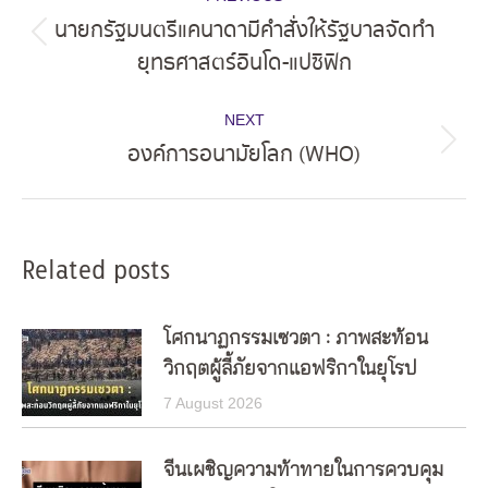
navigation
นายกรัฐมนตรีแคนาดามีคำสั่งให้รัฐบาลจัดทำ
Previous
ยุทธศาสตร์อินโด-แปซิฟิก
post:
NEXT
องค์การอนามัยโลก (WHO)
Next
post:
Related posts
โศกนาฏกรรมเซวตา : ภาพสะท้อน
วิกฤตผู้ลี้ภัยจากแอฟริกาในยุโรป
7 August 2026
จีนเผชิญความท้าทายในการควบคุม