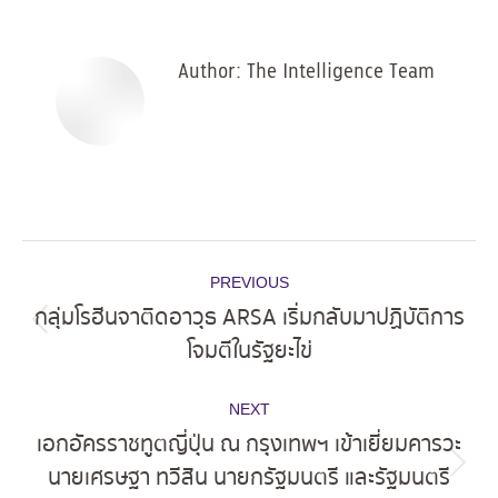
Facebook
X
Pinterest
LinkedIn
Author:
The Intelligence Team
Post
PREVIOUS
navigation
กลุ่มโรฮีนจาติดอาวุธ ARSA เริ่มกลับมาปฏิบัติการ
Previous
โจมตีในรัฐยะไข่
post:
NEXT
เอกอัครราชทูตญี่ปุ่น ณ กรุงเทพฯ เข้าเยี่ยมคารวะ
นายเศรษฐา ทวีสิน นายกรัฐมนตรี และรัฐมนตรี
Next