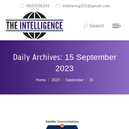
0632536193
intsharing321@gmail.com
Search
Search:
Daily Archives:
15 September
2023
You are here:
Home
2023
September
15