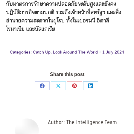
กับมาตรการรักษาความปลอดภัยระดับสูงและยังคง
ปฏิบัติภารกิจตามปกติ รวมถึงเจ้าหน้าที่สหรัฐฯ และสิ่ง
อำนวยความสะดวกในยุโรป ทั้งในเยอรมนี อิตาลี
โรมาเนีย และบัลแกเรีย
Categories:
Catch Up
,
Look Around The World
1 July 2024
Share this post
Share
Share
Share
Share
on
on
on
on
Facebook
X
Pinterest
LinkedIn
Author:
The Intelligence Team