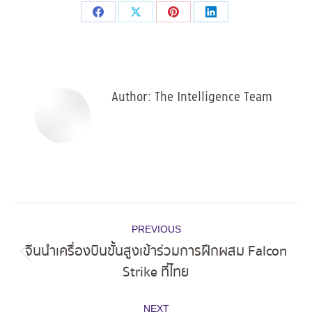
Share
Share
Share
Share
on
on
on
on
Facebook
X
Pinterest
LinkedIn
Author:
The Intelligence Team
Post
PREVIOUS
navigation
จีนนำเครื่องบินขั้นสูงเข้าร่วมการฝึกผสม Falcon
Previous
Strike ที่ไทย
post:
NEXT