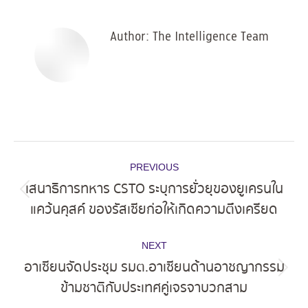
Facebook
X
Pinterest
LinkedIn
Author:
The Intelligence Team
Post
PREVIOUS
navigation
เสนาธิการทหาร CSTO ระบุการยั่วยุของยูเครนใน
Previous
แคว้นคุสค์ ของรัสเซียก่อให้เกิดความตึงเครียด
post:
NEXT
อาเซียนจัดประชุม รมต.อาเซียนด้านอาชญากรรม
Next
ข้ามชาติกับประเทศคู่เจรจาบวกสาม
post: