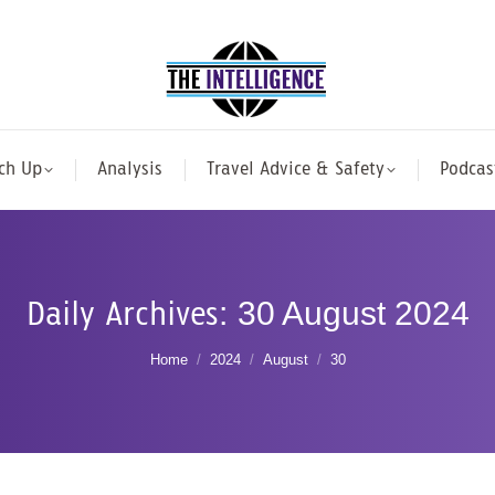
ch Up
Analysis
Travel Advice & Safety
Podcas
Daily Archives:
30 August 2024
You are here:
Home
2024
August
30