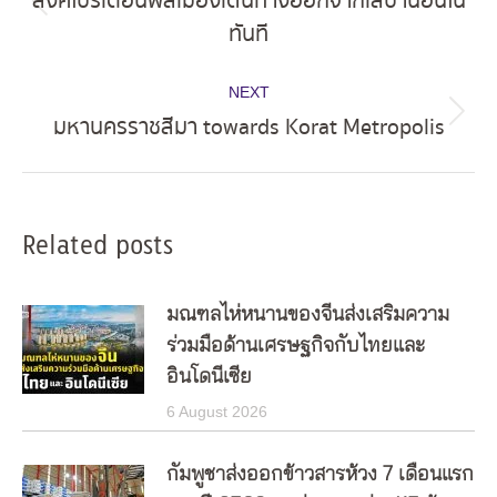
สิงคโปร์เตือนพลเมืองเดินทางออกจากเลบานอนใน
Previous
ทันที
post:
NEXT
มหานครราชสีมา towards Korat Metropolis
Next
post:
Related posts
มณฑลไห่หนานของจีนส่งเสริมความ
ร่วมมือด้านเศรษฐกิจกับไทยและ
อินโดนีเซีย
6 August 2026
กัมพูชาส่งออกข้าวสารห้วง 7 เดือนแรก