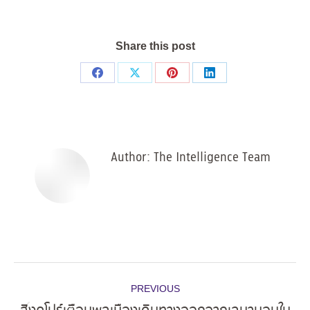
Share this post
Share
Share
Share
Share
on
on
on
on
Facebook
X
Pinterest
LinkedIn
Author:
The Intelligence Team
Post
PREVIOUS
navigation