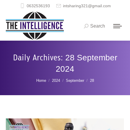
0632536193
intsharing321@gmail.com
Search
Search:
Daily Archives:
28 September
2024
You are here:
Home
2024
September
28