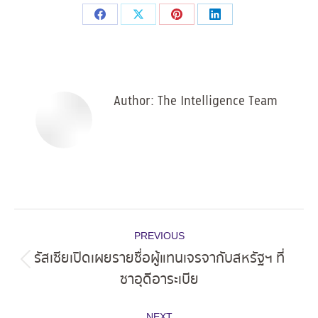
Share
Share
Share
Share
on
on
on
on
Facebook
X
Pinterest
LinkedIn
Author:
The Intelligence Team
Post
PREVIOUS
navigation
รัสเซียเปิดเผยรายชื่อผู้แทนเจรจากับสหรัฐฯ ที่
Previous
ซาอุดีอาระเบีย
post:
NEXT