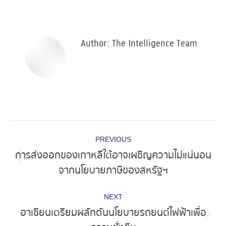
on
on
on
on
Facebook
X
Pinterest
LinkedIn
Author:
The Intelligence Team
Post
PREVIOUS
navigation
การส่งออกของเกาหลีใต้อาจเผชิญความไม่แน่นอน
Previous
จากนโยบายภาษีของสหรัฐฯ
post:
NEXT
อาเซียนเตรียมผลักดันนโยบายรถยนต์ไฟฟ้าเพื่อ
Next