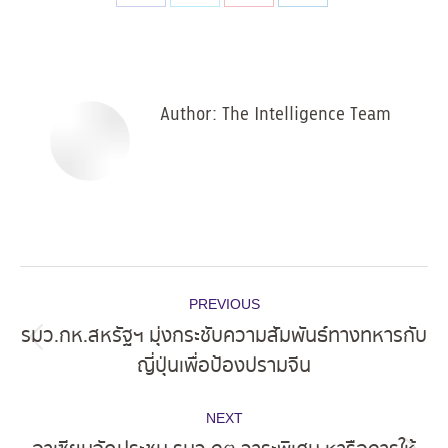
Share
Share
Share
Share
on
on
on
on
Facebook
X
Pinterest
LinkedIn
Author:
The Intelligence Team
Post
PREVIOUS
navigation
รมว.กห.สหรัฐฯ มุ่งกระชับความสัมพันธ์ทางทหารกับ
Previous
ญี่ปุ่นเพื่อป้องปรามจีน
post:
NEXT