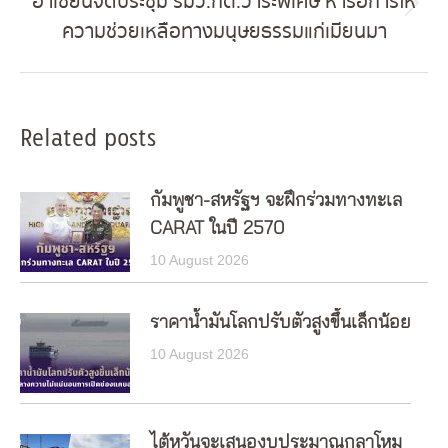
อาเซียนจัดประชุม รมว.กต.วาระพิเศษ หารือการให้
Next
ความช่วยเหลือทางมนุษยธรรมแก่เมียนมา
post:
Related posts
กัมพูชา-สหรัฐฯ จะฝึกร่วมทางทะเล
CARAT ในปี 2570
10 August 2026
ราคาน้ำมันโลกปรับตัวสูงขึ้นเล็กน้อย
10 August 2026
ไต้หวันจะเสนองบประมาณกลาโหม