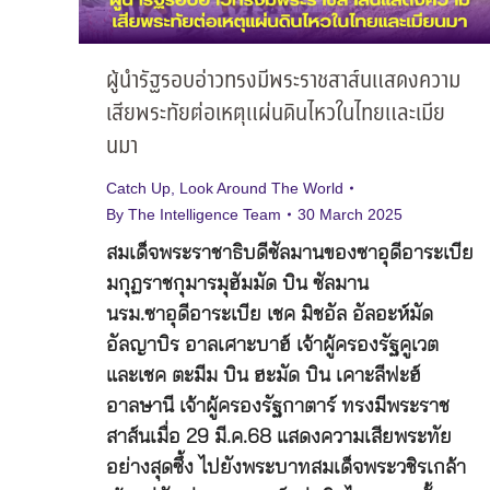
ผู้นำรัฐรอบอ่าวทรงมีพระราชสาส์นแสดงความ
เสียพระทัยต่อเหตุแผ่นดินไหวในไทยและเมีย
นมา
Catch Up
,
Look Around The World
By
The Intelligence Team
30 March 2025
สมเด็จพระราชาธิบดีซัลมานของซาอุดีอาระเบีย
มกุฏราชกุมารมุฮัมมัด บิน ซัลมาน
นรม.ซาอุดีอาระเบีย เชค มิชอัล อัลอะห์มัด
อัลญาบิร อาลเศาะบาฮ์ เจ้าผู้ครองรัฐคูเวต
และเชค ตะมีม บิน ฮะมัด บิน เคาะลีฟะฮ์
อาลษานี เจ้าผู้ครองรัฐกาตาร์ ทรงมีพระราช
สาส์นเมื่อ 29 มี.ค.68 แสดงความเสียพระทัย
อย่างสุดซึ้ง ไปยังพระบาทสมเด็จพระวชิรเกล้า