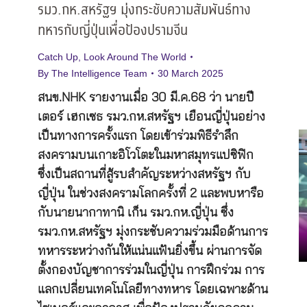
รมว.กห.สหรัฐฯ มุ่งกระชับความสัมพันธ์ทาง
ทหารกับญี่ปุ่นเพื่อป้องปรามจีน
Catch Up
,
Look Around The World
By
The Intelligence Team
30 March 2025
สนข.NHK รายงานเมื่อ 30 มี.ค.68 ว่า นายปี
เตอร์ เฮกเซธ รมว.กห.สหรัฐฯ เยือนญี่ปุ่นอย่าง
เป็นทางการครั้งแรก โดยเข้าร่วมพิธีรำลึก
สงครามบนเกาะอิโวโตะในมหาสมุทรแปซิฟิก
ซึ่งเป็นสถานที่สู้รบสำคัญระหว่างสหรัฐฯ กับ
ญี่ปุ่น ในช่วงสงครามโลกครั้งที่ 2 และพบหารือ
กับนายนากาทานิ เก็น รมว.กห.ญี่ปุ่น ซึ่ง
รมว.กห.สหรัฐฯ มุ่งกระชับความร่วมมือด้านการ
ทหารระหว่างกันให้แน่นแฟ้นยิ่งขึ้น ผ่านการจัด
ตั้งกองบัญชาการร่วมในญี่ปุ่น การฝึกร่วม การ
แลกเปลี่ยนเทคโนโลยีทางทหาร โดยเฉพาะด้าน