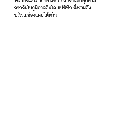
ไซเบอร์และอวกาศ เพื่อป้องปรามภัยคุกคาม
จากจีนในภูมิภาคอินโด-แปซิฟิก ซึ่งรวมถึง
บริเวณช่องแคบไต้หวัน