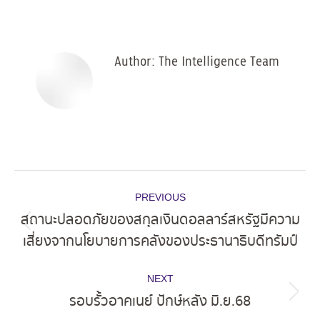
on
on
on
on
Facebook
X
Pinterest
LinkedIn
Author:
The Intelligence Team
Post
PREVIOUS
navigation
สถานะปลอดภัยของสกุลเงินดอลลาร์สหรัฐมีความ
Previous
เสี่ยงจากนโยบายการคลังของประธานาธิบดีทรัมป์
post:
NEXT
รอบรั้วอาคเนย์ ปักษ์หลัง มิ.ย.68
Next