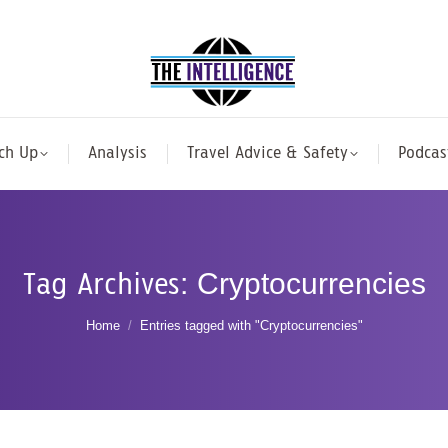
ch Up
Analysis
Travel Advice & Safety
Podcas
Tag Archives:
Cryptocurrencies
You are here:
Home
Entries tagged with "Cryptocurrencies"