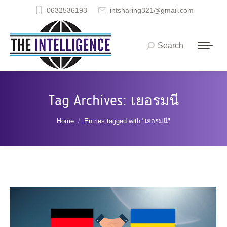
0632536193
intsharing321@gmail.com
Search
Search:
Tag Archives:
เยอรมนี
You are here:
Home
Entries tagged with "เยอรมนี"