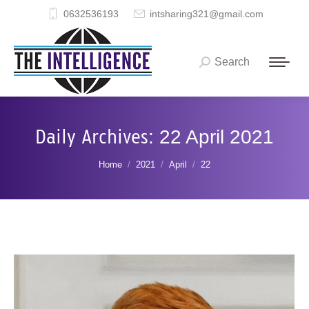
0632536193
intsharing321@gmail.com
Search
Search:
Daily Archives:
22 April 2021
You are here:
Home
2021
April
22