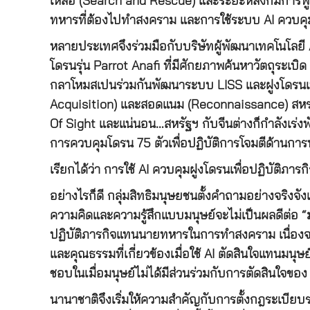
เหลือ (Search and Rescue) และระยะหลังก็มีการพ
ทหารที่ต้องไปทำสงคราม และการใช้ระบบ AI ควบคุม
หลายประเทศจึงร่วมมือกับบริษัทผู้พัฒนาเทคโนโลยี A
โดรนรุ่น Parrot Anafi ที่มีศักยภาพค้นหาวัตถุระเบ
กลาโหมสเปนร่วมกันพัฒนาระบบ LISS และฝูงโดรนเพื่
Acquisition) และสอดแนม (Reconnaissance) สหรา
Of Sight และแน่นอน…สหรัฐฯ กับจีนต่างก็กำลังเร่ง
การควบคุมโดรน 75 ตัวเพื่อปฏิบัติการโจมตีด้านการ
เรียกได้ว่า การใช้ AI ควบคุมฝูงโดรนเพื่อปฏิบัติภ
อย่างไรก็ดี กลุ่มสิทธิมนุษยชนตั้งคำถามอย่างจริงจ
ความคิดและความรู้สึกแบบมนุษย์จะไม่เป็นผลดีต่อ
ปฏิบัติภารกิจแทนนายทหารในการทำสงคราม เนื่องจา
และคุณธรรมที่เกี่ยวข้องเมื่อใช้ AI ตัดสินใจแทนมนุ
ชอบในเมื่อมนุษย์ไม่ได้มีส่วนร่วมกับการตัดสินใจของ
นานาชาติจึงเริ่มให้ความสำคัญกับการตั้งกฎระเบีย