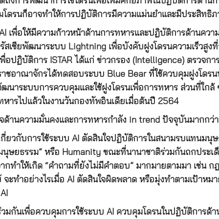
ูดถึงการพัฒนาการใช้โดรนเพื่อเพิ่มศักยภาพในปฏิบัติการด้
โดรนก็อาจทำให้การปฏิบัติการมีความแม่นยำและมีประสิทธิภ
I เพื่อให้มีความก้าวหน้าด้านการทหารและปฏิบัติการด้านความมั
ิด รัสเซียพัฒนาระบบ Lightning เพื่อบังคับฝูงโดรนความเร็วสู
อปฏิบัติการ ISTAR ได้แก่ ข่าวกรอง (Intelligence) ตรวจกา
ชอาณาจักรได้ทดสอบระบบ Blue Bear ที่ใช้ควบคุมฝูงโดรนพร
พัฒนาระบบการควบคุมและใช้ฝูงโดรนเพื่อการทหาร ส่วนที่ใกล้ 
ทหารไปแล้วในงานวันกองทัพอินเดียเมื่อต้นปี 2564
ารกิจด้านความมั่นคงและการทหารกำลัง in trend ปัจจุบันมากกว่
ังเกี่ยวกับการใช้ระบบ AI ตัดสินใจปฏิบัติการในสนามรบแทนมนุษ
 “มนุษยธรรม” หรือ Humanity ขณะที่นานาชาติร่วมกันถกประเด
กทำให้เกิด “คำถามที่ยังไม่มีคำตอบ” มากมายตามมา เช่น กฎ
ษย์ จะทำอย่างไรเมื่อ AI ตัดสินใจผิดพลาด หรือมุ่งทำตามเป้าหมา
 AI
บร่วมกันเพื่อควบคุมการใช้ระบบ AI ควบคุมโดรนในปฏิบัติการด