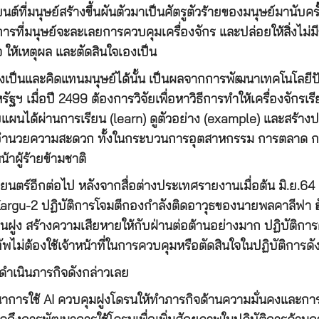
่นยนต์ที่มนุษย์สร้างขึ้นผันตัวมาเป็นศัตรูตัวร้ายของมนุษย์มานับ
ที่มนุษย์จะละเลยการควบคุมเครื่องจักร และปล่อยให้สิ่งไม่มีช
ให้เหตุผล และตัดสินใจเองเป็น
งเป็นและคิดแทนมนุษย์ได้นั้น เป็นผลจากการพัฒนาเทคโนโลยีปั
สหรัฐฯ เมื่อปี 2499 ต้องการวิจัยเพื่อหาวิธีการทำให้เครื่องจั
ผนได้ผ่านการเรียน (learn) ดูตัวอย่าง (example) และสร้าง
ื่ออำนวยความสะดวก ทั้งในกระบวนการอุตสาหกรรม การตลาด การเ
าผู้ร้ายข้ามชาติ
าพยนตร์อีกต่อไป หลังจากสื่อต่างประเทศรายงานเมื่อต้น มิ.ย
Kargu-2 ปฏิบัติการโจมตีกองกำลังติดอาวุธของนายพลคาลีฟา ฮัฟต
 สร้างความเสียหายให้กับฝ่านต่อต้านอย่างมาก ปฏิบัติการดังก
ม่ต้องใช้เจ้าหน้าที่ในการควบคุมหรือตัดสินใจในปฏิบัติการดั
รดำเนินภารกิจดังกล่าวเลย
การใช้ AI ควบคุมฝูงโดรนให้ทำภารกิจด้านความมั่นคงและการ