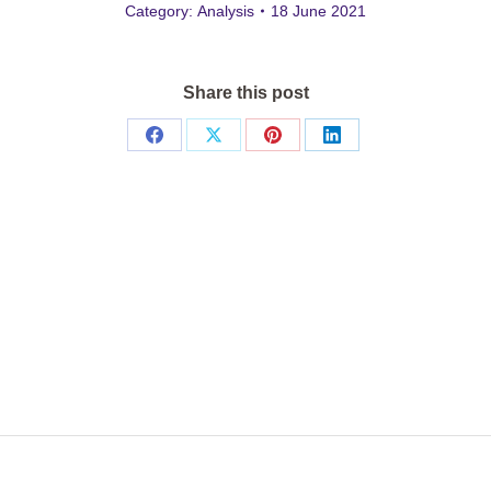
Category:
Analysis
18 June 2021
Share this post
Share
Share
Share
Share
on
on
on
on
Facebook
X
Pinterest
LinkedIn