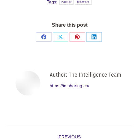
Tags:
hacker
Malware
Share this post
Share
Share
Share
Share
on
on
on
on
Facebook
X
Pinterest
LinkedIn
Author:
The Intelligence Team
https://intsharing.co/
Post
PREVIOUS