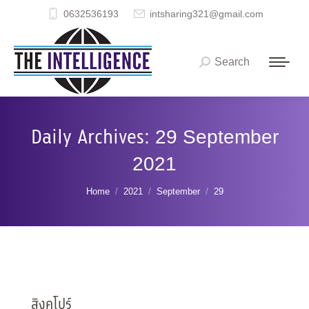
0632536193
intsharing321@gmail.com
Search
Search:
Daily Archives:
29 September
2021
You are here:
Home
2021
September
29
สิงคโปร์