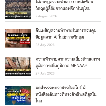
โศกนาฏกรรมเซวตา : ภาพสะท้อน
วิกฤตผู้ลี้ภัยจากแอฟริกาในยุโรป
7 August 2026
จีนเผชิญความท้าทายในการควบคุม
ข้อมูลจาก AI ในสภาวะวิกฤต
28 July 2026
ความท้าทายจากความเสี่ยงด้านสภาพ
ภูมิอากาศในภูมิภาค MENAAP
27 July 2026
ผลสำรวจพบว่าชาวสิงคโปร์ มี
หนังสือเดินทางที่ทรงอิทธิพลที่สุดใน
โลก