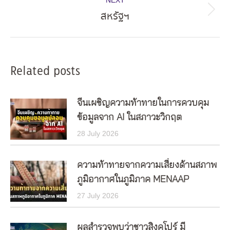
NEXT
สหรัฐฯ
Next
post:
Related posts
จีนเผชิญความท้าทายในการควบคุม
ข้อมูลจาก AI ในสภาวะวิกฤต
28 July 2026
ความท้าทายจากความเสี่ยงด้านสภาพ
ภูมิอากาศในภูมิภาค MENAAP
27 July 2026
ผลสำรวจพบว่าชาวสิงคโปร์ มี