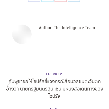
Share
Share
Share
Share
on
on
on
on
Facebook
X
Pinterest
LinkedIn
Author:
The Intelligence Team
Post
PREVIOUS
navigation
กัมพูชาขอให้ไซปรัสชี้แจงกรณีสื่อมวลชนตะวันตก
อ้างว่า นายกรัฐมนตรีฮุน เซน มีหนังสือเดินทางของ
Previous
ไซปรัส
post: