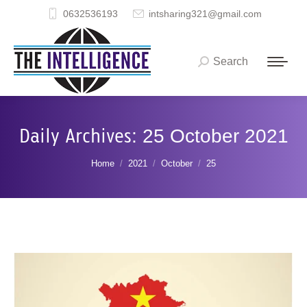
0632536193
intsharing321@gmail.com
Search
Search:
Daily Archives:
25 October 2021
You are here:
Home
2021
October
25