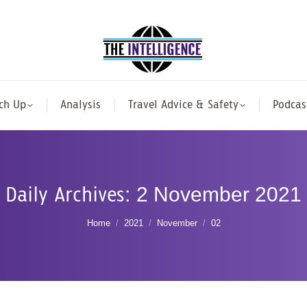
ch Up
Analysis
Travel Advice & Safety
Podcas
Daily Archives:
2 November 2021
You are here:
Home
2021
November
02