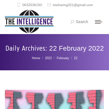
0632536193
intsharing321@gmail.com
Search
Search:
Daily Archives:
22 February 2022
You are here:
Home
2022
February
22