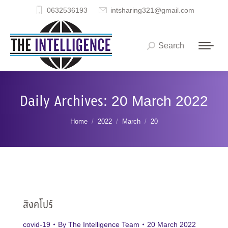
0632536193
intsharing321@gmail.com
Search
Search:
Daily Archives:
20 March 2022
You are here:
Home
2022
March
20
สิงคโปร์
covid-19
By
The Intelligence Team
20 March 2022