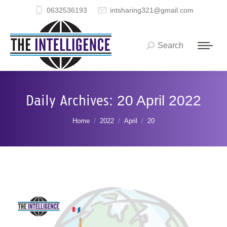
0632536193
intsharing321@gmail.com
Search
Search:
Daily Archives:
20 April 2022
You are here:
Home
2022
April
20