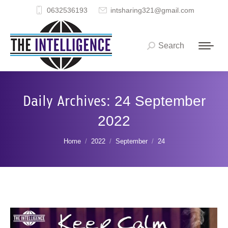
0632536193
intsharing321@gmail.com
Search
Search:
Daily Archives:
24 September
2022
You are here:
Home
2022
September
24