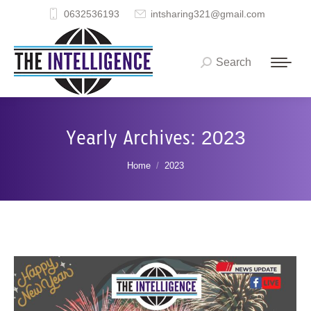
0632536193
intsharing321@gmail.com
Search
Search:
Yearly Archives:
2023
You are here:
Home
2023