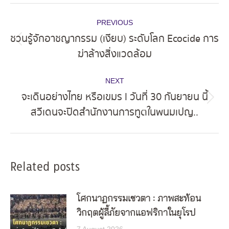
Post
PREVIOUS
navigation
ชวนรู้จักอาชญากรรม (เงียบ) ระดับโลก Ecocide การ
Previous
ฆ่าล้างสิ่งแวดล้อม
post:
NEXT
จะเดินอย่างไทย หรือเขมร l วันที่ 30 กันยายน นี้
Next
สวีเดนจะปิดสำนักงานการทูตในพนมเปญ..
post:
Related posts
โศกนาฏกรรมเซวตา : ภาพสะท้อน
วิกฤตผู้ลี้ภัยจากแอฟริกาในยุโรป
7 August 2026