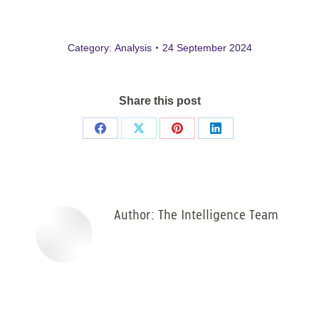
Category:
Analysis
24 September 2024
Share this post
Share
Share
Share
Share
on
on
on
on
Facebook
X
Pinterest
LinkedIn
Author:
The Intelligence Team