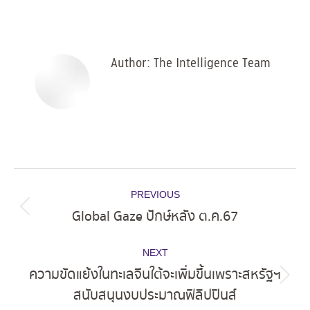
on
on
on
on
Facebook
X
Pinterest
LinkedIn
Author:
The Intelligence Team
Post
PREVIOUS
navigation
Global Gaze ปักษ์หลัง ต.ค.67
Previous
post:
NEXT
ความขัดแย้งในทะเลจีนใต้จะเพิ่มขึ้นเพราะสหรัฐฯ
Next
สนับสนุนงบประมาณฟิลิปปินส์
post: