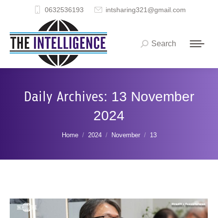
0632536193
intsharing321@gmail.com
Search
Search:
Daily Archives:
13 November
2024
You are here:
Home
2024
November
13