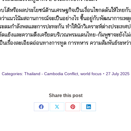
ตอบโต้หรือผลประโยชน์ด้านเศรษฐกิจเป็นเงื่อนไขกดดันให้ไทยกั
่าแนวโน้มสถานการณ์จะเป็นอย่างไร ขึ้นอยู่กับพัฒนาการเหตุก
รระดมกำลังพลและการปะทะกัน ทำให้นักวิเคราะห์ต่างประเทศปร
ัดแย้งและความตึงเครียดบริเวณพรมแดนไทย-กัมพูชาจะยังไม่ค
็นเรื่องละเอียดอ่อนทางการทูต การทหาร ความสัมพันธ์ระหว่
Categories:
Thailand - Cambodia Conflict
,
world focus
27 July 2025
Share this post
Share
Share
Share
Share
on
on
on
on
Facebook
X
Pinterest
LinkedIn