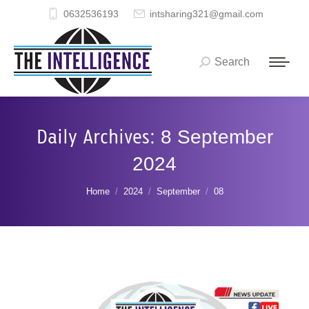
0632536193
intsharing321@gmail.com
Search
Search:
Daily Archives:
8 September
2024
You are here:
Home
2024
September
08