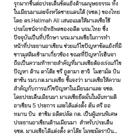
รุกมากขึ้นต่อประเด็นขัดแย้งด้านมนุษยธรรม ทั้ง
ในเมียนมาและจังหวัดชายแดนใต้ (จชต.) ของไทย
โดย ดร.Halimah Ali เสนอแนะให้มาเลเซียใช้
ประโยชน์จากอิทธิพลของอดีต นรม.ไทย ซึ่ง
ปัจจุบันเป็นที่ปรึกษา นรม.มาเลเซียในการทำ
หน้าที่ประธานอาเซียน ช่วยแก้ไขปัญหาขัดแย้งที่มี
ชาวมุสลิมเข้ามาเกี่ยวข้อง ขณะที่ปัญหาโรฮีนจา
ถือเป็นความท้าทายสำคัญที่มาเลเซียต้องเร่งแก้ไข
ปัญหา ด้าน ดาโต๊ะ ซรี อูตามา ฮาจิ โมฮามัด บิน
ฮาซัน รมว.กต.มาเลเซีย ชี้แจงว่า มาเลเซียให้ความ
สำคัญกับการแก้ไขปัญหาในเมียนมาและ จชต.
โดยประเด็นเมียนมา มาเลเซียยึดมั่นในฉันทามติ
อาเซียน 5 ประการ และได้แต่งตั้ง ตัน ศรี ออ
ทมาน บิน ฮาชิม อดีตปลัด กต. เป็นผู้แทนพิเศษ
ประธานอาเซียนด้านเมียนมา สำหรับประเด็น
จชต. มาเลเซียได้แต่งตั้ง ดาโต๊ะ โมหะมัดราบิน…