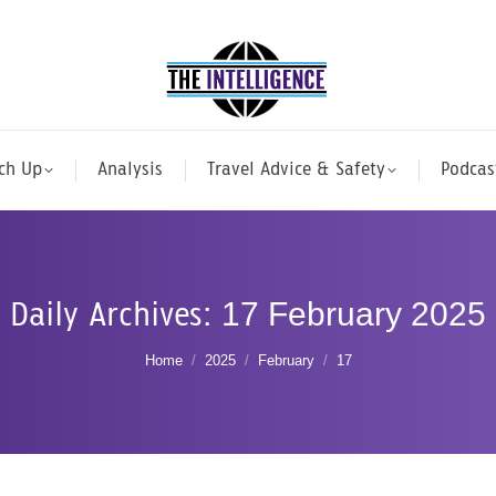
ch Up
Analysis
Travel Advice & Safety
Podcas
Daily Archives:
17 February 2025
You are here:
Home
2025
February
17