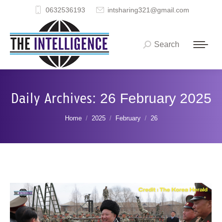
0632536193
intsharing321@gmail.com
Search
Search:
Daily Archives:
26 February 2025
You are here:
Home
2025
February
26