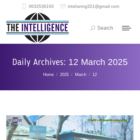
0632536193
intsharing321@gmail.com
Search
Search:
Daily Archives:
12 March 2025
You are here:
Home
2025
March
12