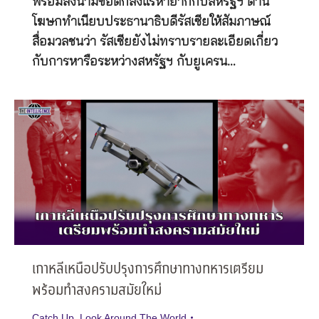
พร้อมลงนามขัอตกลงแร่หายากกับสหรัฐฯ ด้าน
โฆษกทำเนียบประธานาธิบดีรัสเซียให้สัมภาษณ์
สื่อมวลชนว่า รัสเซียยังไม่ทราบรายละเอียดเกี่ยว
กับการหารือระหว่างสหรัฐฯ กับยูเครน…
เกาหลีเหนือปรับปรุงการศึกษาทางทหารเตรียม
พร้อมทำสงครามสมัยใหม่
Catch Up
,
Look Around The World