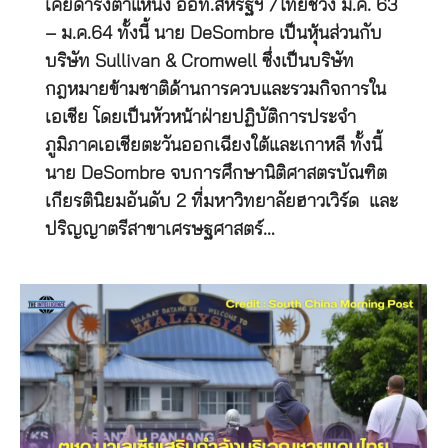
เคยดำรงตำแหน่ง ออท.สหรัฐฯ /ไทยช่วง มี.ค. 63
– ม.ค.64 ทั้งนี้ นาย DeSombre เป็นหุ้นส่วนกับ
บริษัท Sullivan & Cromwell ซึ่งเป็นบริษัท
กฎหมายข้ามชาติด้านการควบและรวมกิจการใน
เอเชีย โดยเป็นหัวหน้าฝ่ายปฏิบัติการประจำ
ภูมิภาคเอเชียตะวันออกเฉียงใต้และเกาหลี ทั้งนี้
นาย DeSombre จบการศึกษานิติศาสตรบัณฑิต
เกียรตินิยมอันดับ 2 ที่มหาวิทยาลัยฮาวเวิร์ด และ
ปริญญาตรีสาขาเศรษฐศาสตร์…