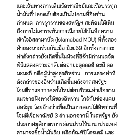
และเส้นทางการเดินเรือพาณิชย์และเรือบรรทุก
น้ำมันที่ปลอดภัยต้องเป็นไปตามที่อิหร่าน
กำหนด การรุกรานของสหรัฐฯ สะท้อนให้เห็น
ถึงการไม่เคารพพันธกรณีภายใต้บันทึกความ
เข้าใจอิสลามาบัด (Islamabad MOU) ที่ทั้งสอง
ฝ่ายลงนามร่วมกันเมื่อ มิ.ย.69 อีกทั้งการกระ
ทำดังกล่าวยังเกิดขึ้นในห้วงที่อิรักมีกำหนดจัด
พิธีแสดงความอาลัยต่ออายะตุลลอฮ์ อะลี คอ
มะนะอี อดีตผู้นำสูงสุดอิหร่าน การแสดงท่าที
ดังกล่าวของอิหร่านเกิดขึ้นหลังจากสหรัฐฯ
โจมตีทางอากาศครั้งใหม่ต่อบริเวณท่าเรือตาม
แนวชายฝั่งทางใต้ของอิหร่าน ใกล้กับช่องแคบ
ฮอร์มุซ โดยอ้างว่าเพื่อเป็นการตอบโต้อิหร่านที่
โจมตีเรือพาณิชย์ 3 ลำ นอกจากนี้ ในสหรัฐฯ ยัง
ประกาศยุติมาตรการผ่อนปรนให้นานาประเทศ
สามารถซื้อน้ำมันดิบ ผลิตภัณฑ์ปิโตรเคมี และ